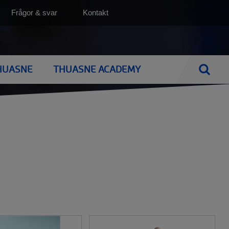
Top
Frågor & svar
Kontakt
(SV)
HUASNE
THUASNE ACADEMY
Sök
e
NEN
BRÖSTPROTESER
BRÖSTPROTESER
ens
Utprovning av bröstprotes
BH med protesfickor
Silima
Bröstproteser
Naturliga bröstproteser
BH med protesficka
Rengöring av din bröstprotes