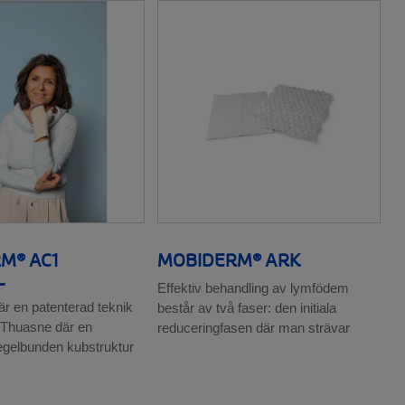
M® AC1
MOBIDERM® ARK
L
Effektiv behandling av lymfödem
r en patenterad teknik
består av två faser: den initiala
 Thuasne där en
reduceringfasen där man strävar
regelbunden kubstruktur