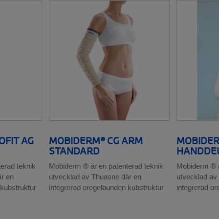
FIT AG
MOBIDERM® CG ARM
MOBIDER
STANDARD
HANDDE
erad teknik
Mobiderm ® är en patenterad teknik
Mobiderm ® ä
r en
utvecklad av Thuasne där en
utvecklad av
 kubstruktur
integrerad oregelbunden kubstruktur
integrerad o