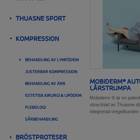
Skuldra och armbåge
__SHOW
Handled och fingrar
THUASNE SPORT
Ortoser för barn
__SHOW
Knit-Rite
Rehabilitering
KOMPRESSION
__SHOW
BEHANDLING AV LYMFÖDEM
__SHOW
JUSTERBAR KOMPRESSION
MOBIDERM® AUTO
BEHANDLING AV ÄRR
LÅRSTRUMPA
ESTETISK KIRURGI & LIPÖDEM
Mobiderm ® är en patent
utvecklad av Thuasne dä
FLEBOLOGI
integrerad oregelbunden
SÅRBEHANDLING
BRÖSTPROTESER