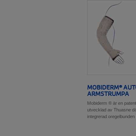
__SHOW
MOBIDERM® AUTO
ARMSTRUMPA
Mobiderm ® är en patent
utvecklad av Thuasne dä
integrerad oregelbunden