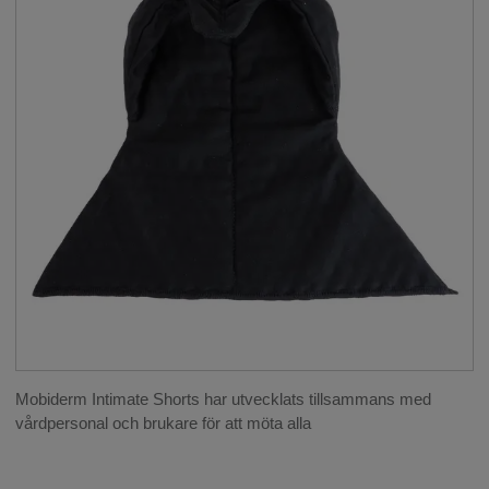
KOMPRESSION
__SHOW
BEHANDLING AV LYMFÖDEM
__SHOW
Mobiderm® för bandagering
Mobiderm® för ben
Mobiderm® för arm
Mobiderm® för genitala lymfödem
Mobiderm® för bröst
JUSTERBAR KOMPRESSION
BEHANDLING AV ÄRR
Mobiderm Intimate Shorts har utvecklats tillsammans med
ESTETISK KIRURGI & LIPÖDEM
vårdpersonal och brukare för att möta alla