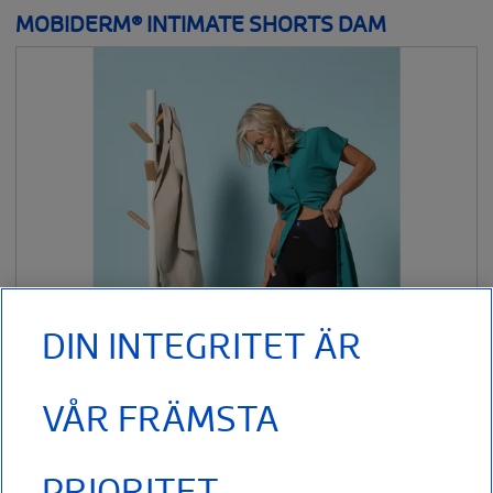
FLEBOLOGI
MOBIDERM® INTIMATE SHORTS DAM
SÅRBEHANDLING
BRÖSTPROTESER
__SHOW
DIN INTEGRITET ÄR
VÅR FRÄMSTA
PRIORITET