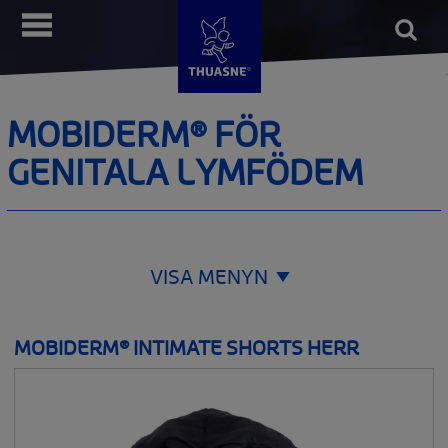
Hoppa
Open
Meny
till
form
Sök
huvudinnehåll
MOBIDERM® FÖR
GENITALA LYMFÖDEM
VISA MENYN
ORTOPEDI
MOBIDERM® INTIMATE SHORTS HERR
__SHOW
THUASNE SPORT
__SHOW