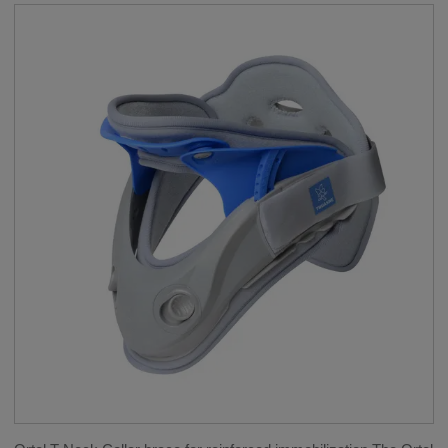
HANDLED OCH FINGRAR
__SHOW
ORTOSER FÖR BARN
__SHOW
KNIT-RITE
REHABILITERING
THUASNE SPORT
__SHOW
KOMPRESSION
__SHOW
BRÖSTPROTESER
__SHOW