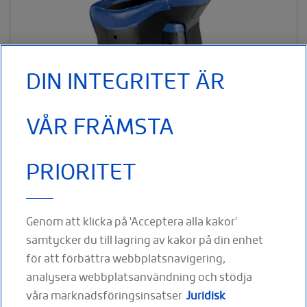
DIN INTEGRITET ÄR
VÅR FRÄMSTA
PRIORITET
art: 239102 Ger halskotorna extra stöd genom dess styva
perforerade polyetenstruktur Vaddering vid
Genom att klicka på 'Acceptera alla kakor'
samtycker du till lagring av kakor på din enhet
för att förbättra webbplatsnavigering,
analysera webbplatsanvändning och stödja
våra marknadsföringsinsatser
Juridisk
FÖLJ OSS PÅ SOCIALA MEDIER