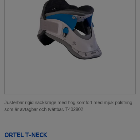
__SHOW
RYGG
__SHOW
HÖFT
BÅL OCH MAGE
__SHOW
GRAVIDITET
__SHOW
NACKE
__SHOW
Justerbar rigid nackkrage med hög komfort med mjuk polstring
Nacke
som är avtagbar och tvättbar. T492802
SKULDRA OCH ARMBÅGE
__SHOW
ORTEL T-NECK