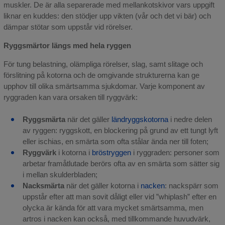
muskler. De är alla separerade med mellankotskivor vars uppgift
liknar en kuddes: den stödjer upp vikten (vår och det vi bär) och
dämpar stötar som uppstår vid rörelser.
Ryggsmärtor längs med hela ryggen
För tung belastning, olämpliga rörelser, slag, samt slitage och
förslitning på kotorna och de omgivande strukturerna kan ge
upphov till olika smärtsamma sjukdomar. Varje komponent av
ryggraden kan vara orsaken till ryggvärk:
Ryggsmärta
när det gäller
ländryggskotorna
i nedre delen
av ryggen: ryggskott, en blockering på grund av ett tungt lyft
eller ischias, en smärta som ofta stålar ända ner till foten;
Ryggvärk
i kotorna i
bröstryggen
i ryggraden: personer som
arbetar framåtlutade berörs ofta av en smärta som sätter sig
i mellan skulderbladen;
Nacksmärta
när det gäller kotorna i
nacken
: nackspärr som
uppstår efter att man sovit dåligt eller vid ”whiplash” efter en
olycka är kända för att vara mycket smärtsamma, men
artros i nacken kan också, med tillkommande huvudvärk,