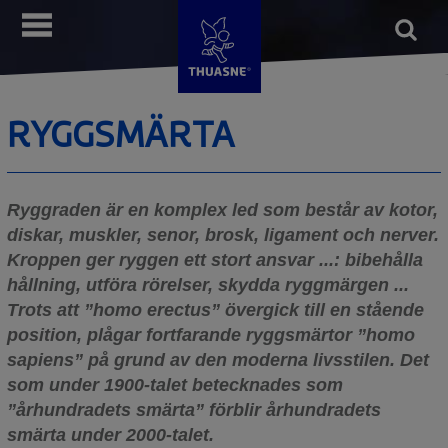
Hoppa
Open
Meny
till
form
Sök
huvudinnehåll
RYGGSMÄRTA
Ryggraden är en komplex led som består av kotor,
diskar, muskler, senor, brosk, ligament och nerver.
Kroppen ger ryggen ett stort ansvar ...: bibehålla
hållning, utföra rörelser, skydda ryggmärgen ...
Trots att ”homo erectus” övergick till en stående
position, plågar fortfarande ryggsmärtor ”homo
sapiens” på grund av den moderna livsstilen. Det
som under 1900-talet betecknades som
”århundradets smärta” förblir århundradets
smärta under 2000-talet.