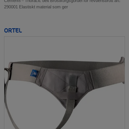
Cemen® - Thoracic belt Bröstkorgsgördel för revbensbrott art:
290001 Elastiskt material som ger
ORTEL