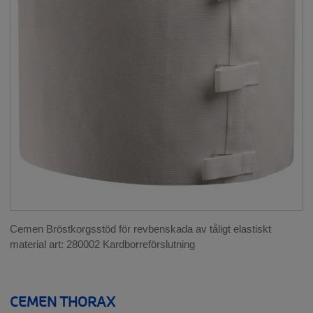
__SHOW
RYGG
__SHOW
HÖFT
BÅL OCH MAGE
__SHOW
Bål och mage
Ljumskbråck
GRAVIDITET
__SHOW
Cemen Bröstkorgsstöd för revbenskada av tåligt elastiskt
material art: 280002 Kardborreförslutning
NACKE
__SHOW
CEMEN THORAX
SKULDRA OCH ARMBÅGE
__SHOW