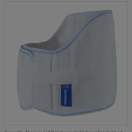
HANDLED OCH FINGRAR
__SHOW
ORTOSER FÖR BARN
__SHOW
KNIT-RITE
REHABILITERING
THUASNE SPORT
__SHOW
KOMPRESSION
__SHOW
BRÖSTPROTESER
__SHOW