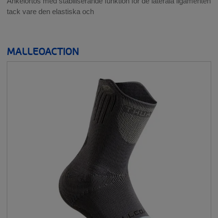
Ankelortos med stabiliserande funktion för de laterala ligamenten
BRÖSTPROTESER
tack vare den elastiska och
__SHOW
MALLEOACTION