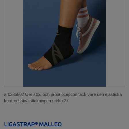
__SHOW
Fot
Vriststöd
Komposit / kolfiber
Walkers
RYGG
__SHOW
HÖFT
BÅL OCH MAGE
__SHOW
art:236802 Ger stöd och proprioception tack vare den elastiska
GRAVIDITET
kompressiva stickningen (cirka 27
__SHOW
NACKE
LIGASTRAP® MALLEO
__SHOW