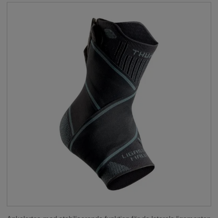
SKULDRA OCH ARMBÅGE
__SHOW
HANDLED OCH FINGRAR
__SHOW
ORTOSER FÖR BARN
__SHOW
KNIT-RITE
REHABILITERING
THUASNE SPORT
__SHOW
KOMPRESSION
__SHOW