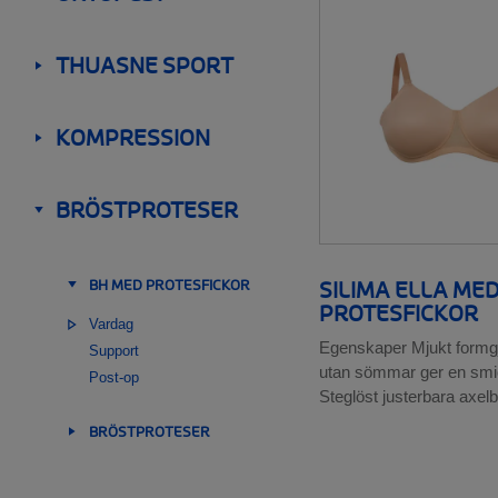
Skuldra och armbåge
__SHOW
Handled och fingrar
THUASNE SPORT
Ortoser för barn
__SHOW
Knit-Rite
Rehabilitering
KOMPRESSION
__SHOW
BRÖSTPROTESER
__SHOW
SILIMA ELLA MED
BH MED PROTESFICKOR
__SHOW
PROTESFICKOR
Vardag
Egenskaper Mjukt formg
Support
utan sömmar ger en smic
Post-op
Steglöst justerbara axel
BRÖSTPROTESER
__SHOW