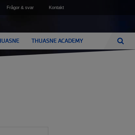
Top
Frågor & svar
Kontakt
(SV)
HUASNE
THUASNE ACADEMY
Sök
e
NEN
BRÖSTPROTESER
BRÖSTPROTESER
ens
Utprovning av bröstprotes
BH med protesfickor
Silima
Bröstproteser
Naturliga bröstproteser
BH med protesficka
Rengöring av din bröstprotes