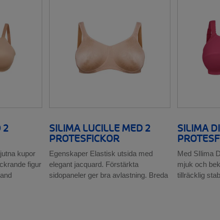
 2
SILIMA LUCILLE MED 2
SILIMA D
PROTESFICKOR
PROTESF
jutna kupor
Egenskaper Elastisk utsida med
Med SIlima Di
krande figur
elegant jacquard. Förstärkta
mjuk och be
band
sidopaneler ger bra avlastning. Breda
tillräcklig stab