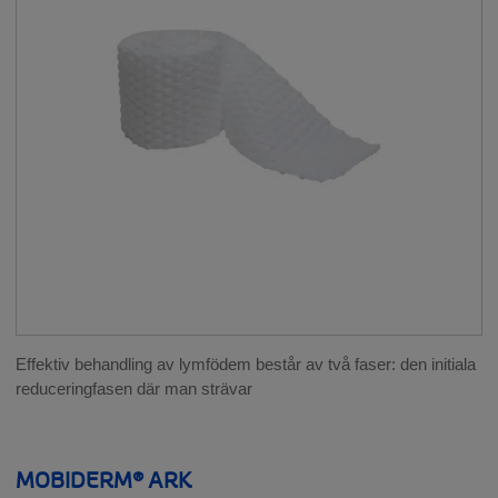
BEHANDLING AV LYMFÖDEM
__SHOW
JUSTERBAR KOMPRESSION
BEHANDLING AV ÄRR
ESTETISK KIRURGI & LIPÖDEM
FLEBOLOGI
SÅRBEHANDLING
Effektiv behandling av lymfödem består av två faser: den initiala
reduceringfasen där man strävar
BRÖSTPROTESER
__SHOW
MOBIDERM® ARK