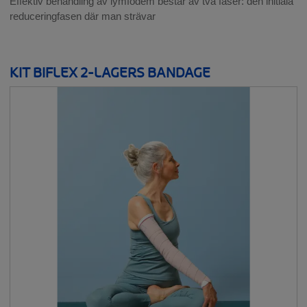
Effektiv behandling av lymfödem består av två faser: den initiala
reduceringfasen där man strävar
KIT BIFLEX 2-LAGERS BANDAGE