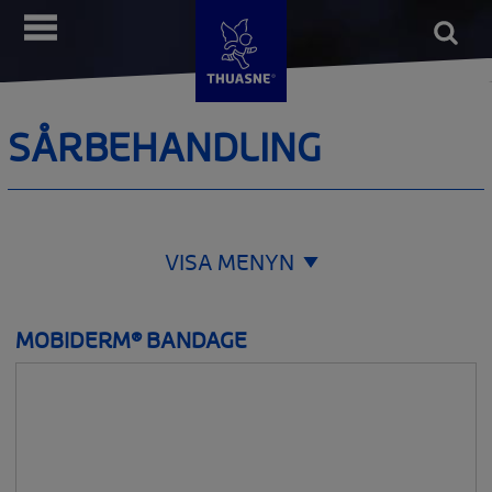
Hoppa
Open
Meny
till
form
Sök
huvudinnehåll
SÅRBEHANDLING
VISA MENYN
ORTOPEDI
MOBIDERM® BANDAGE
__SHOW
THUASNE SPORT
__SHOW
KOMPRESSION
__SHOW