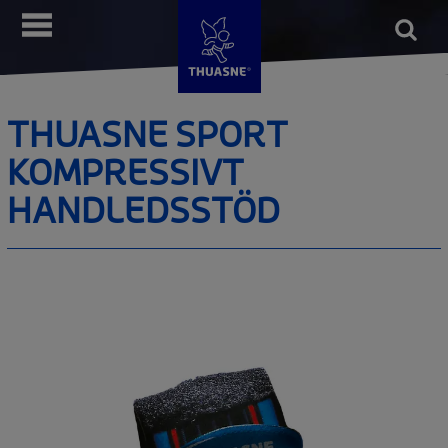
Hoppa
Open
Meny
till
form
Sök
huvudinnehåll
THUASNE SPORT
KOMPRESSIVT
HANDLEDSSTÖD