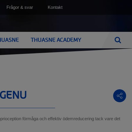
Top
Frågor & svar
Kontakt
(SV)
HUASNE
THUASNE ACADEMY
Sök
e
NEN
BRÖSTPROTESER
BRÖSTPROTESER
ens
Utprovning av bröstprotes
BH med protesfickor
 GENU
Silima
Bröstproteser
Naturliga bröstproteser
BH med protesficka
Rengöring av din bröstprotes
oprioception förmåga och effektiv ödemreducering tack vare det