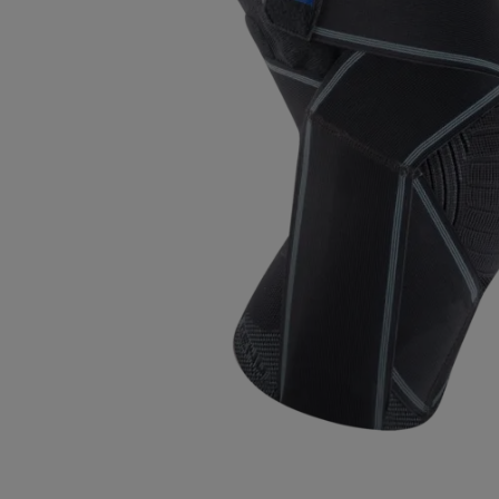
Skuldra och armbåge
Handled och fingrar
Ortoser för barn
Knit-Rite
Rehabilitering