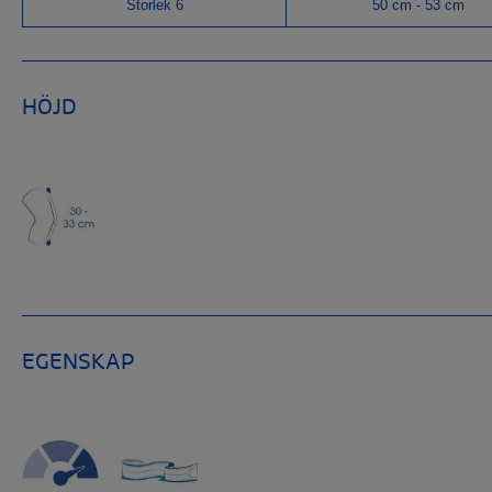
Storlek 6
50 cm - 53 cm
HÖJD
EGENSKAP