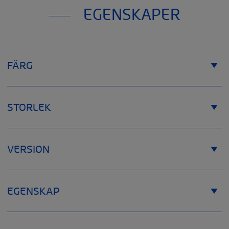
EGENSKAPER
FÄRG
STORLEK
VERSION
EGENSKAP
Storlek
Handledsomfång