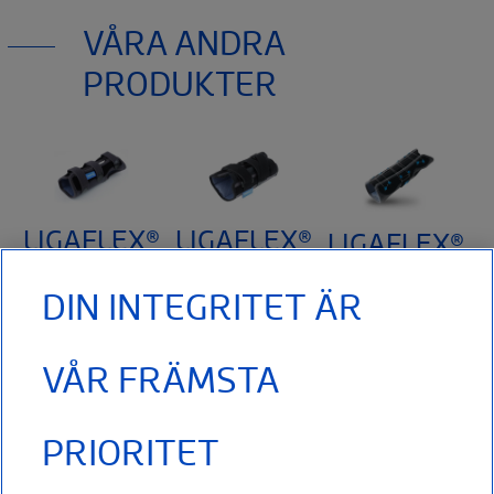
Thuasne
120, rue Marius Aufan 92300 Levallois-
VÅRA ANDRA
Perret
France
PRODUKTER
Den medicinska produkten klass I, som nämns i detta
dokument, är CE-märkt enligt den europeiska förordningens
direktiv 2017/745 om medicintekniska produkter. Läs
noggrant bruksanvisningen för produkten.
LIGAFLEX®
LIGAFLEX®
LIGAFLEX®
CLASSIC
CLASSIC
PRO
DIN INTEGRITET ÄR
OPEN
art: 243502
Ligaflex ® Pro
VÅR FRÄMSTA
Handledsstöd med
ORTOS FÖR
Stabilt
anatomiskt
IMMOBILISERING
handledsstöd som
utformad och
AV HANDLED art:
är mycket lätt att
PRIORITET
formbar
243302 Smidigt
ta av och på
förstärkning vid
snörningssystem
eftersom det går
handflatan som
(Quick Lacing
att öppna upp helt.