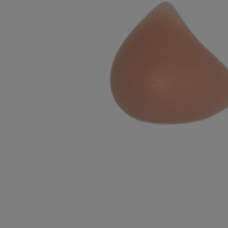
Skuldra och armbåge
Handled och fingrar
Ortoser för barn
Knit-Rite
Rehabilitering