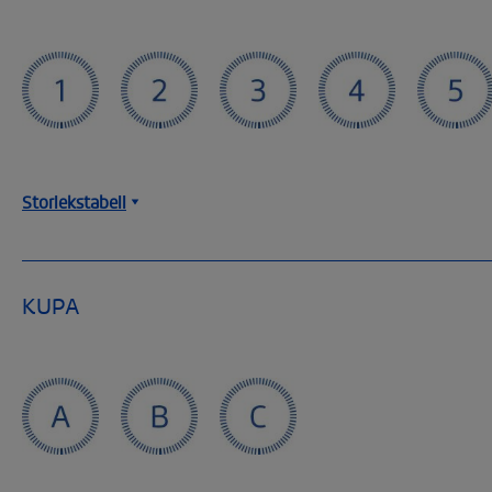
Storlekstabell
Size SILCLASASYG
KUPA