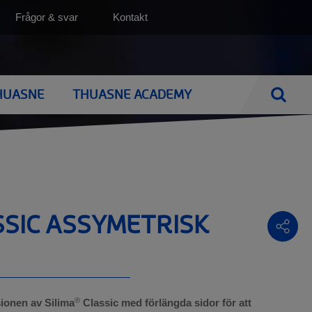
Top
Frågor & svar
Kontakt
(SV)
HUASNE
THUASNE ACADEMY
Sök
e
NEN
BRÖSTPROTESER
BRÖSTPROTESER
ens
Utprovning av bröstprotes
BH med protesfickor
SSIC ASSYMETRISK
Silima
Bröstproteser
Naturliga bröstproteser
BH med protesficka
Rengöring av din bröstprotes
®
ionen av Silima
Classic med förlängda sidor för att